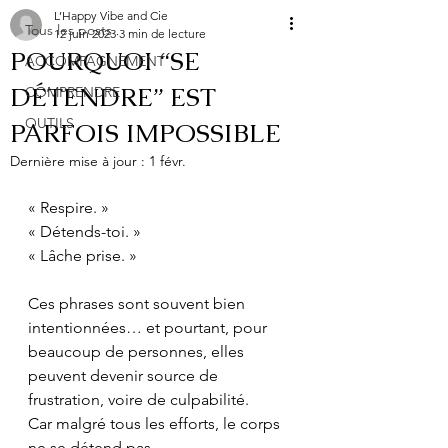
L’Happy Vibe and Cie
Tous les posts
12 juin 2023
3 min de lecture
POURQUOI “SE
ACCOMPAGNEMENT
DÉTENDRE” EST
COMPRENDRE
OUTILS
PARFOIS IMPOSSIBLE
Dernière mise à jour :
1 févr.
« Respire. »
« Détends-toi. »
« Lâche prise. »
Ces phrases sont souvent bien 
intentionnées… et pourtant, pour 
beaucoup de personnes, elles 
peuvent devenir source de 
frustration, voire de culpabilité.
Car malgré tous les efforts, le corps 
ne se détend pas.