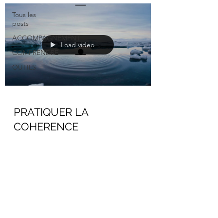
Tous les
posts
ACCOMPAGNEMENT
Load video
COMPRENDRE
OUTILS
PRATIQUER LA
COHERENCE
CARDIAQUE
C’est quoi? La cohérence cardiaque est une
technique de respiration qui vise à apprendre
à gérer son stress et ses émotions. Notre
coeur a la capacité d’accélérer ou ralentir en
fonction de l’état dans lequel nous nous
trouvons. Comment ça marche? Une des