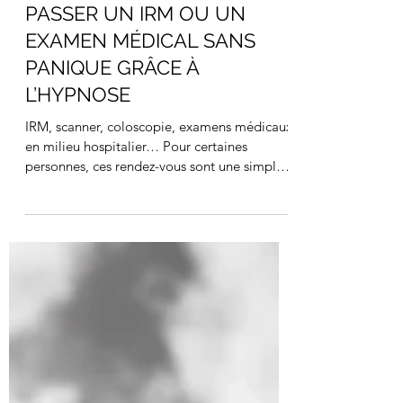
PASSER UN IRM OU UN
EXAMEN MÉDICAL SANS
PANIQUE GRÂCE À
L’HYPNOSE
IRM, scanner, coloscopie, examens médicaux
en milieu hospitalier… Pour certaines
personnes, ces rendez-vous sont une simple
formalité. Pour d’autres, ils déclenchent une
angoisse intense, parfois incontrôlable.
Palpitations, souffle court, sensation
d’étouffement, panique à l’idée d’être
enfermé(e) ou immobilisé(e)… Ces réactions
sont fréquentes, et surtout, elles ne sont ni
exagérées ni irrationnelles. Pourquoi les
examens médicaux provoquent-ils autant
d’angoisse ? Lors d’u