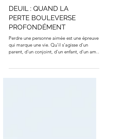
DEUIL : QUAND LA
PERTE BOULEVERSE
PROFONDÉMENT
Perdre une personne aimée est une épreuve
qui marque une vie. Qu’il s’agisse d’un
parent, d’un conjoint, d’un enfant, d’un ami
proche, le deuil vient toucher quelque chose
de fondamental : le lien, l’attachement, la
sécurité intérieure, parfois même le sens que
l’on donne à sa propre existence. Le deuil ne
se limite pas à la tristesse. Il peut
s’accompagner de colère, de culpabilité, de
peur, d’un profond sentiment de vide ou
d’une impression d’irréalité. Certaines